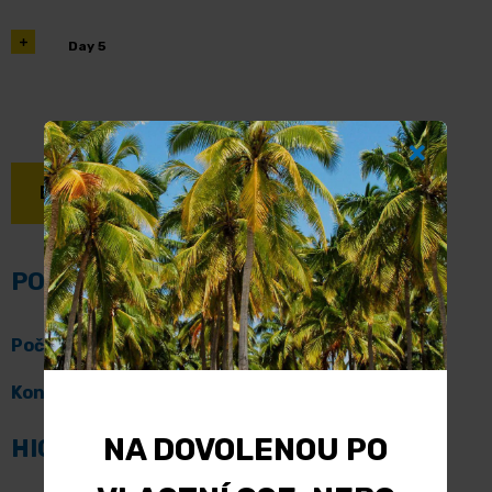
Day 5
ENQUIRE NOW
PODROBNOSTI
Počáteční umístění:
Cape Town
Konečné umístění:
Cape Town
NA DOVOLENOU PO
HIGHLIGHTS