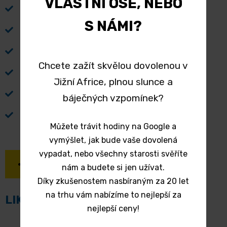
VLASTNÍ OSE, NEBO
Table Mountain
S NÁMI?
Kayaking
Kirstenbosch Botanical Gardens
Chcete zažít skvělou dovolenou v
Cape Peninsula Tour
Jižní Africe, plnou slunce a
Penguins at Boulders Beach
báječných vzpomínek?
Cape Town Guided City Tour
Můžete trávit hodiny na Google a
vymýšlet, jak bude vaše dovolená
vypadat, nebo všechny starosti svěříte
SDÍLET TUTO STRÁNKU
nám a budete si jen užívat.
Díky zkušenostem nasbíraným za 20 let
na trhu vám nabízíme to nejlepší za
LIKE US ON FACEBOOK
nejlepší ceny!