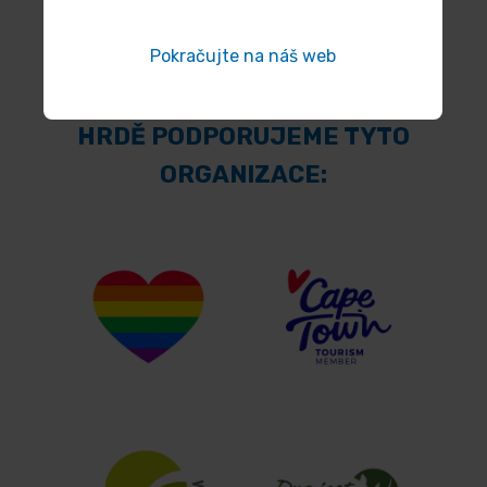
Pokračujte na náš web
HRDĚ PODPORUJEME TYTO
ORGANIZACE: